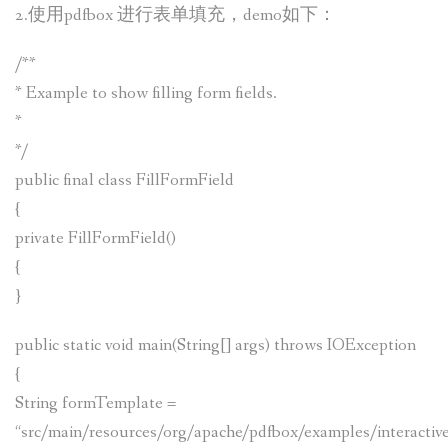
2.使用pdfbox 进行表单填充，demo如下：
/**
* Example to show filling form fields.
*
*/
public final class FillFormField
{
private FillFormField()
{
}
public static void main(String[] args) throws IOException
{
String formTemplate =
“src/main/resources/org/apache/pdfbox/examples/interactive