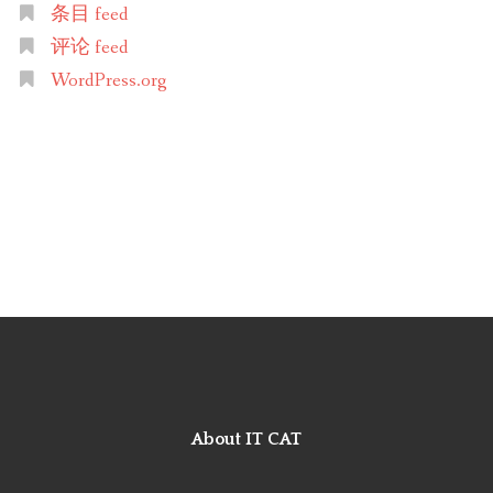
条目 feed
评论 feed
WordPress.org
About IT CAT