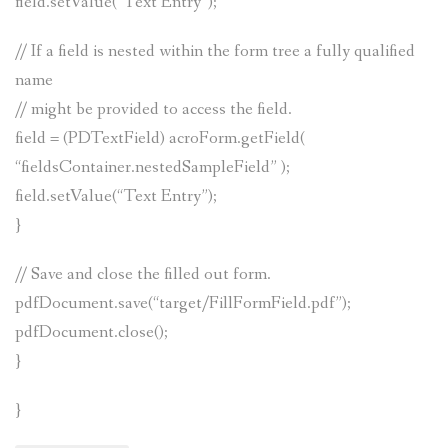
field.setValue(“Text Entry”);
// If a field is nested within the form tree a fully qualified
name
// might be provided to access the field.
field = (PDTextField) acroForm.getField(
“fieldsContainer.nestedSampleField” );
field.setValue(“Text Entry”);
}
// Save and close the filled out form.
pdfDocument.save(“target/FillFormField.pdf”);
pdfDocument.close();
}
}