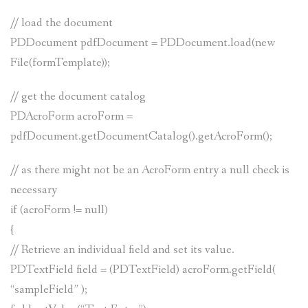
// load the document
PDDocument pdfDocument = PDDocument.load(new
File(formTemplate));
// get the document catalog
PDAcroForm acroForm =
pdfDocument.getDocumentCatalog().getAcroForm();
// as there might not be an AcroForm entry a null check is
necessary
if (acroForm != null)
{
// Retrieve an individual field and set its value.
PDTextField field = (PDTextField) acroForm.getField(
“sampleField” );