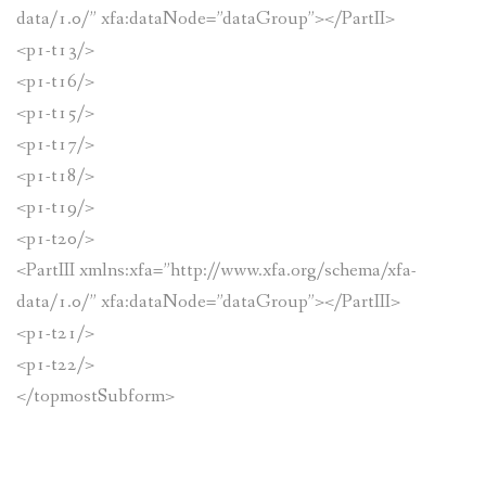
data/1.0/” xfa:dataNode=”dataGroup”></PartII>
<p1-t13/>
<p1-t16/>
<p1-t15/>
<p1-t17/>
<p1-t18/>
<p1-t19/>
<p1-t20/>
<PartIII xmlns:xfa=”http://www.xfa.org/schema/xfa-
data/1.0/” xfa:dataNode=”dataGroup”></PartIII>
<p1-t21/>
<p1-t22/>
</topmostSubform>