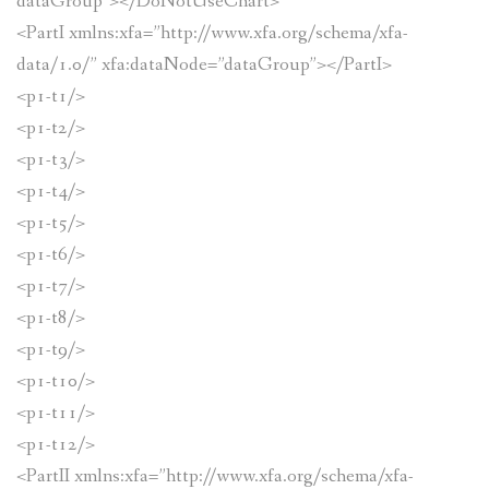
dataGroup”></DoNotUseChart>
<PartI xmlns:xfa=”http://www.xfa.org/schema/xfa-
data/1.0/” xfa:dataNode=”dataGroup”></PartI>
<p1-t1/>
<p1-t2/>
<p1-t3/>
<p1-t4/>
<p1-t5/>
<p1-t6/>
<p1-t7/>
<p1-t8/>
<p1-t9/>
<p1-t10/>
<p1-t11/>
<p1-t12/>
<PartII xmlns:xfa=”http://www.xfa.org/schema/xfa-